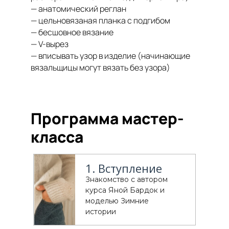
— анатомический реглан
— цельновязаная планка с подгибом
— бесшовное вязание
— V-вырез
— вписывать узор в изделие (начинающие
вязальщицы могут вязать без узора)
Программа мастер-
класса
1. Вступление
Знакомство с автором
курса Яной Бардок и
моделью Зимние
истории