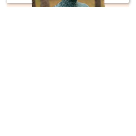
Основательница
онлайн-школы и
интернет-магазина
iNitki
ЯНА БАРДОК
• Преподаватель вязания спицами от
начинающих до профи
с 15-ти летним опытом
• Автор многочисленных мастер-классов по
аксессуарам спицами
«Вязание для меня — это не просто хобби. Это и