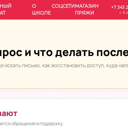
НЫЙ
О
СОЦСЕТИ
МАГАЗИН
+7 343 
с 8 
АТ
ШКОЛЕ
ПРЯЖИ
прос и что делать посл
е искать письмо, как восстановить доступ, куда нап
вают
ается обращение в поддержку.