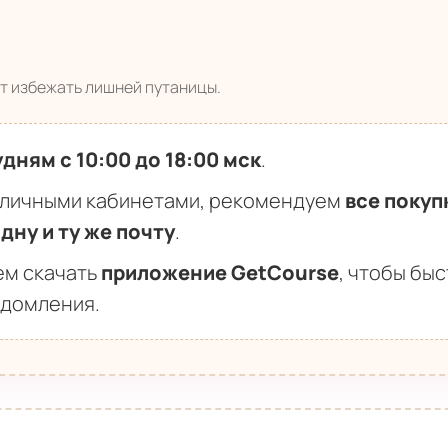
т избежать лишней путаницы.
удням с 10:00 до 18:00 мск
.
у личными кабинетами, рекомендуем
все покуп
дну и ту же почту
.
ем скачать
приложение GetCourse
, чтобы бы
едомления.