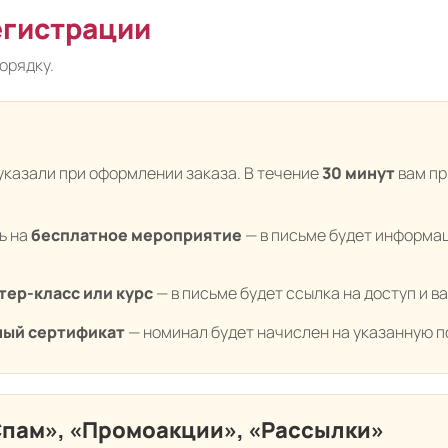
егистрации
орядку.
 указали при оформлении заказа. В течение
30 минут
вам пр
ь на
бесплатное мероприятие
— в письме будет информаци
тер-класс или курс
— в письме будет ссылка на доступ и 
ный сертификат
— номинал будет начислен на указанную п
Спам», «Промоакции», «Рассылки»