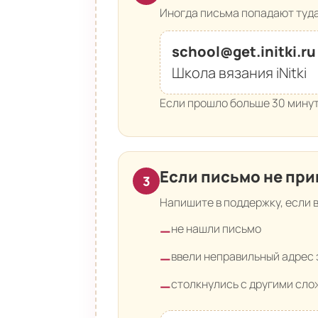
Иногда письма попадают туда
school@get.initki.ru
Школа вязания iNitki
Если прошло больше 30 минут
Если письмо не пр
3
Напишите в поддержку, если 
не нашли письмо
—
ввели неправильный адрес 
—
столкнулись с другими сл
—