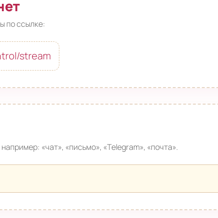
нет
ы по ссылке:
ntrol/stream
например: «чат», «письмо», «Telegram», «почта».