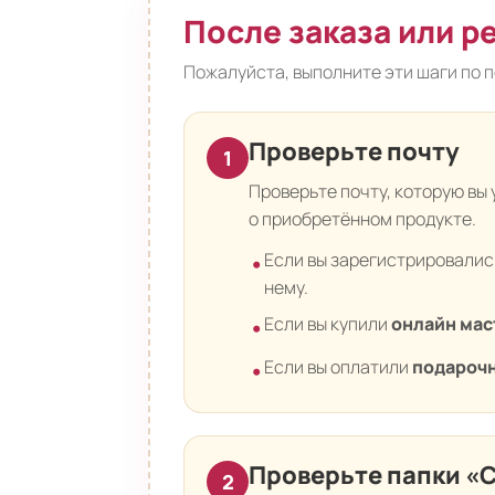
После заказа или р
Пожалуйста, выполните эти шаги по п
Проверьте почту
1
Проверьте почту, которую вы
о приобретённом продукте.
Если вы зарегистрировалис
•
нему.
Если вы купили
онлайн мас
•
Если вы оплатили
подароч
•
Проверьте папки «
2