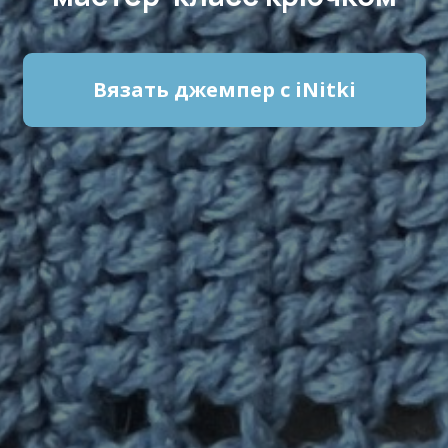
Вязать джемпер с iNitki