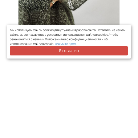
Мы используем файлы cookies для улучшения работы сайта. Оставаясь на нашем
сайте, вы соглашаетесь с условиями использования файлов cookies. Чтобы
ознакомиться с нашими Положениями о конфиденциальности и об
использовании файлов cookie,
нажмите здесь
.
Я согласен
Ссылка на это место страницы:
#form
Приобрести мастер-
класс
БАЗОВАЯ ПАУТИНКА
NUDE