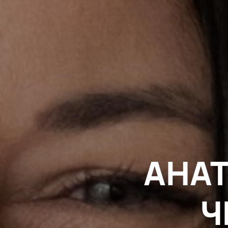
АНА
Ч